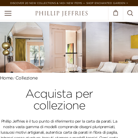
DISCOVER 20 NEW COLLECTIONS & 140+ NEW ITEMS — SHOP ENCHANTED GARDEN >
Home
Collezione
Acquista per
collezione
Phillip Jeffries è il tuo punto di riferimento per la carta da parati. La
nostra vasta gamma di modelli comprende disegni pluripremiati,
lussuosi motivi artigianali, autentica carta da parati in fibra di paglia,
intrecci senza giunture, tessuti, stampe e modelli tecnici. Ogni carta